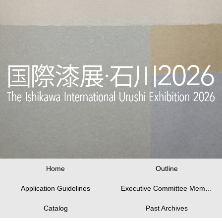
Home
Outline
Application Guidelines
Executive Committee Members
Catalog
Past Archives