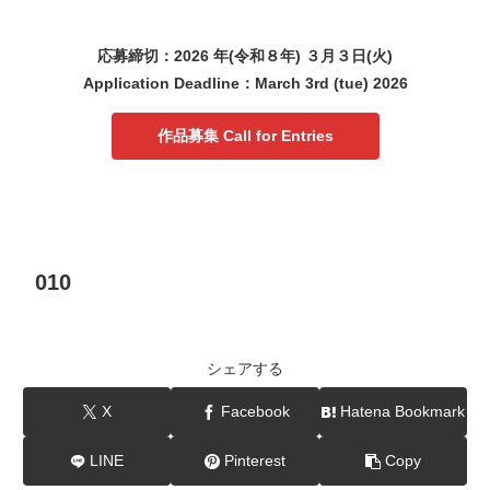
応募締切：2026 年(令和８年) ３月３日(火)
Application Deadline：March 3rd (tue) 2026
作品募集 Call for Entries
010
シェアする
X
Facebook
Hatena Bookmark
LINE
Pinterest
Copy