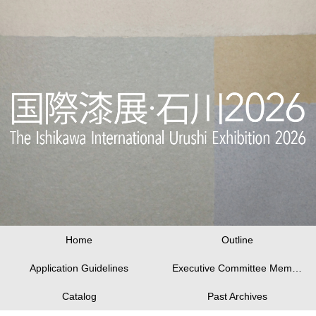
Home
Outline
Application Guidelines
Executive Committee Members
Catalog
Past Archives