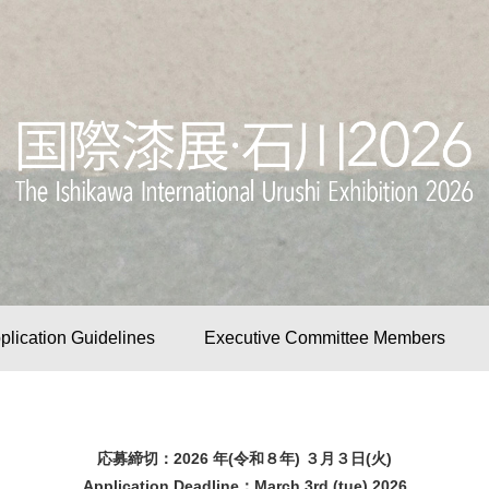
plication Guidelines
Executive Committee Members
応募締切：2026 年(令和８年) ３月３日(火)
Application Deadline：March 3rd (tue) 2026