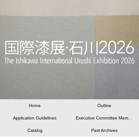
Home
Outline
Application Guidelines
Executive Committee Members
Catalog
Past Archives